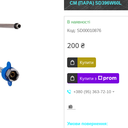
СМ (ПАРА) SD396W60L
В наявності
Код:
SD00010876
200 ₴
Купити
Купити з
+380 (95) 363-72-10