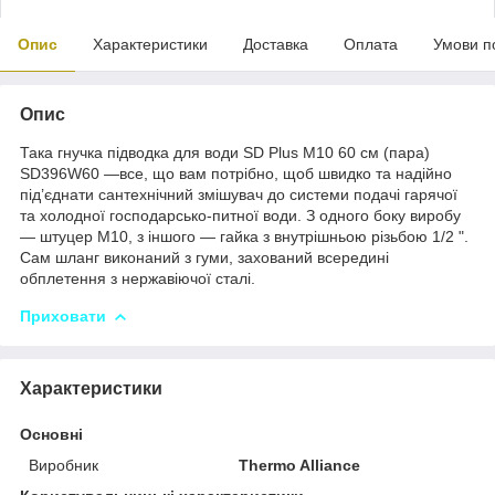
Опис
Характеристики
Доставка
Оплата
Умови п
Опис
Така гнучка підводка для води SD Plus М10 60 см (пара)
SD396W60 —все, що вам потрібно, щоб швидко та надійно
під’єднати сантехнічний змішувач до системи подачі гарячої
та холодної господарсько-питної води. З одного боку виробу
— штуцер М10, з іншого — гайка з внутрішньою різьбою 1/2 ".
Сам шланг виконаний з гуми, захований всередині
обплетення з нержавіючої сталі.
Приховати
Характеристики
Основні
Виробник
Thermo Alliance