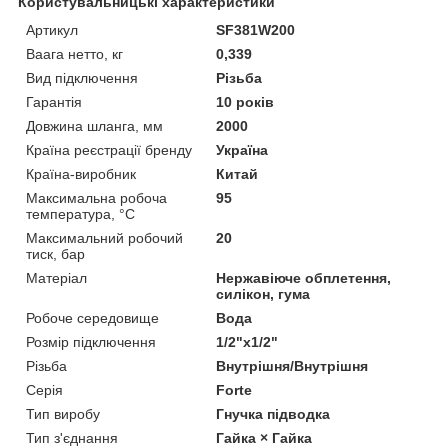
Користувальницькі характеристики
Артикул
SF381W200
Ваага нетто, кг
0,339
Вид підключення
Різьба
Гарантія
10 років
Довжина шланга, мм
2000
Країна реєстрації бренду
Україна
Країна-виробник
Китай
Максимальна робоча
95
температура, °C
Максимальний робочий
20
тиск, бар
Матеріал
Нержавіюче обплетення,
силікон, гума
Робоче середовище
Вода
Розмір підключення
1/2"x1/2"
Різьба
Внутрішня/Внутрішня
Серія
Forte
Тип виробу
Гнучка підводка
Тип з'єднання
Гайка × Гайка