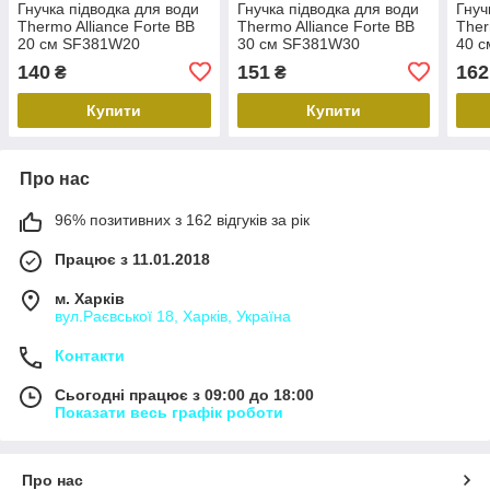
Гнучка підводка для води
Гнучка підводка для води
Гнуч
Thermo Alliance Forte ВВ
Thermo Alliance Forte ВВ
Ther
20 см SF381W20
30 см SF381W30
40 
140
151
162
₴
₴
Купити
Купити
Про нас
96% позитивних з 162 відгуків за рік
Працює з 11.01.2018
м. Харків
вул.Раєвської 18, Харків, Україна
Контакти
Сьогодні працює з 09:00 до 18:00
Показати весь графік роботи
Про нас