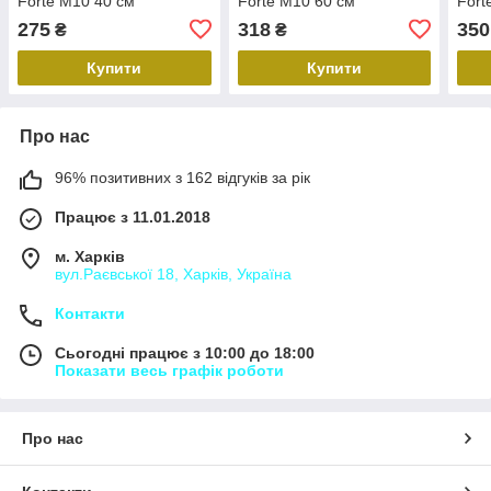
Forte М10 40 см
Forte М10 60 см
Fort
SF380W40
SF380W60
SF3
275
318
350
₴
₴
Купити
Купити
Про нас
96% позитивних з 162 відгуків за рік
Працює з 11.01.2018
м. Харків
вул.Раєвської 18, Харків, Україна
Контакти
Сьогодні працює з 10:00 до 18:00
Показати весь графік роботи
Про нас