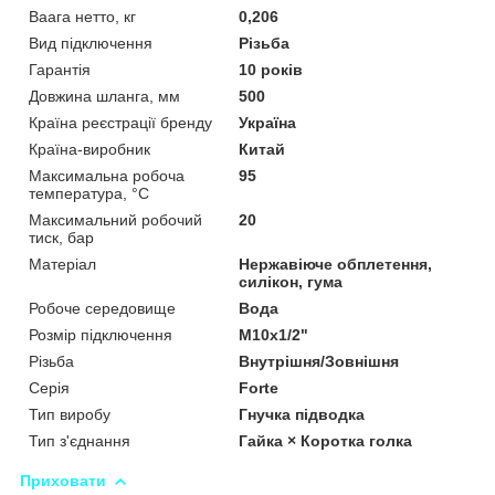
Ваага нетто, кг
0,206
Вид підключення
Різьба
Гарантія
10 років
Довжина шланга, мм
500
Країна реєстрації бренду
Україна
Країна-виробник
Китай
Максимальна робоча
95
температура, °C
Максимальний робочий
20
тиск, бар
Матеріал
Нержавіюче обплетення,
силікон, гума
Робоче середовище
Вода
Розмір підключення
М10x1/2"
Різьба
Внутрішня/Зовнішня
Серія
Forte
Тип виробу
Гнучка підводка
Тип з'єднання
Гайка × Коротка голка
Приховати