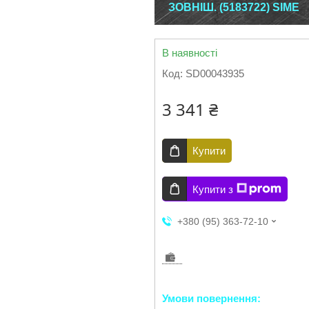
ЗОВНІШ. (5183722) SIME
В наявності
Код:
SD00043935
3 341 ₴
Купити
Купити з
+380 (95) 363-72-10