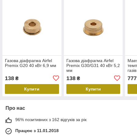
Газова діафрагма Airfel
Газова діафрагма Airfel
Maes
Premix G20 40 кВт 6,9 мм
Premix G30/G31 40 кВт 5,2
темп
мм
газів
138
138
777
₴
₴
Купити
Купити
Про нас
96% позитивних з 162 відгуків за рік
Працює з 11.01.2018