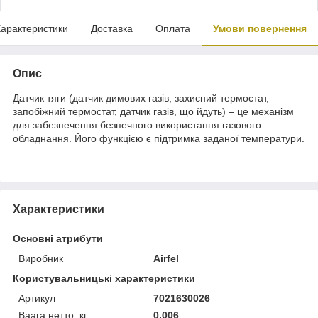
арактеристики
Доставка
Оплата
Умови повернення
Опис
Датчик тяги (датчик димових газів, захисний термостат,
запобіжний термостат, датчик газів, що йдуть) – це механізм
для забезпечення безпечного використання газового
обладнання. Його функцією є підтримка заданої температури.
Характеристики
Основні атрибути
Виробник
Airfel
Користувальницькі характеристики
Артикул
7021630026
Ваага нетто, кг
0.006