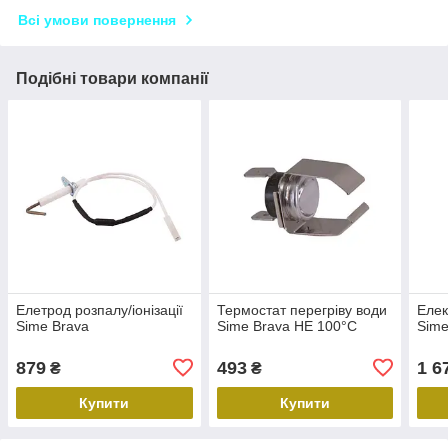
Всі умови повернення
Подібні товари компанії
Елетрод розпалу/іонізації
Термостат перегріву води
Елек
Sime Brava
Sime Brava HE 100°C
Sime
879
493
1 6
₴
₴
Купити
Купити