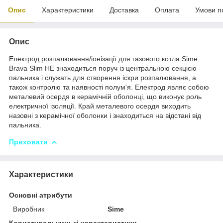
Опис
Характеристики
Доставка
Оплата
Умови п
Опис
Електрод розпалювання/іонізації для газового котла Sime
Brava Slim HE знаходиться поруч із центральною секцією
пальника і служать для створення іскри розпалювання, а
також контролю та наявності полум'я. Електрод являє собою
металевий осердя в керамічній оболонці, що виконує роль
електричної ізоляції. Край металевого осердя виходить
назовні з керамічної оболонки і знаходиться на відстані від
пальника.
Приховати
Характеристики
Основні атрибути
Виробник
Sime
Користувальницькі характеристики