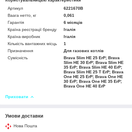
Артикул
6221670B
Ваага нетто, кг
0,061
Гарантія
6 місяців
Країна реєстрації бренду
Італія
Країна-виробник
Італія
Кількість вантажних місць
1
Призначення
Для газових котлів
Сумісність
Brava Slim HE 25 ErP; Brava
Slim HE 30 ErP; Brava Slim HE
35 ErP; Brava Slim HE 40 ErP;
Brava Slim HE 25 T ErP; Brava
One HE 25 ErP; Brava One HE
30 ErP; Brava One HE 35 ErP;
Brava One HE 40 ErP
Приховати
Умови доставки
Нова Пошта