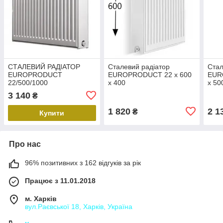
СТАЛЕВИЙ РАДІАТОР
Сталевий радіатор
Стал
EUROPRODUCT
EUROPRODUCT 22 x 600
EUR
22/500/1000
x 400
x 50
3 140
₴
1 820
2 1
₴
Купити
Про нас
96% позитивних з 162 відгуків за рік
Працює з 11.01.2018
м. Харків
вул.Раєвської 18, Харків, Україна