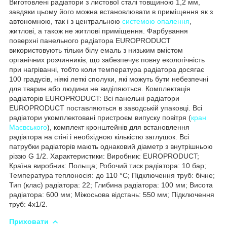
Виготовлені радіатори з листової сталі товщиною 1,2 мм,
завдяки цьому його можна встановлювати в приміщення як з
автономною, так і з центральною
системою опалення
,
житлові, а також не житлові приміщення. Фарбування
поверхні панельного радіатора EUROPRODUCT
використовують тільки білу емаль з низьким вмістом
органічних розчинників, що забезпечує повну екологічність
при нагріванні, тобто коли температура радіатора досягає
100 градусів, ніякі леткі сполуки, які можуть бути небезпечні
для тварин або людини не виділяються. Комплектація
радіаторів EUROPRODUCT: Всі панельні радіатори
EUROPRODUCT поставляються в заводській упаковці. Всі
радіатори укомплектовані пристроєм випуску повітря (
кран
Маєвського
), комплект кронштейнів для встановлення
радіатора на стіні і необхідною кількістю заглушок. Всі
патрубки радіаторів мають однаковий діаметр з внутрішньою
різзю G 1/2. Характеристики: Виробник: EUROPRODUCT;
Країна виробник: Польща; Робочий тиск радіатора: 10 бар;
Температура теплоносія: до 110 °С; Підключення труб: бічне;
Тип (клас) радіатора: 22; Глибина радіатора: 100 мм; Висота
радіатора: 600 мм; Міжосьова відстань: 550 мм; Підключення
труб: 4x1/2.
Приховати