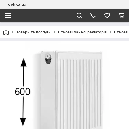
Tochka-ua
Товари та послуги
Сталеві панелі радіаторів
Сталев