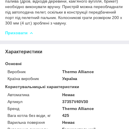
палива (дров, відходів деревини, кам‘яного вугілля, брикет)
необхідно виконувати вручну. Пристрій можна переобладнати
під автоподача пелет, оскільки в конструкції передбачений
порт під пелетний пальник. Колосникові грати розміром 200 х
300 мм (4 шт.) зроблені з чавуну.
Приховати
Характеристики
Основні
Виробник
Thermo Alliance
Країна виробник
Україна
Користувальницькі характеристики
Автоматика
Немає
Артикул
37357V40V30
Бренд
Thermo Alliance
Вага котла без води, кг
425
Варильна поверхня
Немає