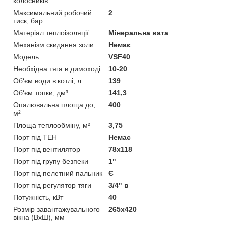
колосників
Максимальний робочий
2
тиск, бар
Матеріал теплоізоляції
Мінеральна вата
Механізм скидання золи
Немає
Мoдель
VSF40
Необхідна тяга в димоході
10-20
Об‘єм води в котлі, л
139
Об‘єм топки, дм³
141,3
Опалювальна площа до,
400
м²
Площа теплообміну, м²
3,75
Порт під ТЕН
Немає
Порт під вентилятор
78х118
Порт під групу безпеки
1"
Порт під пелетний пальник
Є
Порт під регулятор тяги
3/4" в
Потужність, кВт
40
Розмір завантажувального
265х420
вікна (ВхШ), мм