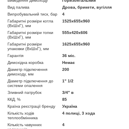
Виведення димоходу
Горизонтальний
Вид палива
Дрова, брикети, вугілля
Випробувальний тиск, бар
4
Габаритні розміри котла
1525х655х960
(ВхШхГ), мм
Габаритні розміри топки
555х420х606
(ВхШхГ), мм
Габаритні розміри
1625х655х960
упаковки (ВхШхГ), мм
Гарантія
36 міс.
Димохідна коробка
Немає
Діаметр підключення
200
димоходу, мм
Діаметр підключення до
1" 1/2
системи опалення
Зливний патрубок
3/4" в
ККД, %
85
Країна реєстрації бренду
Україна
Кількість ходів
4 полиці, 3 хода
теплообмінника
Кількість чавунних
4