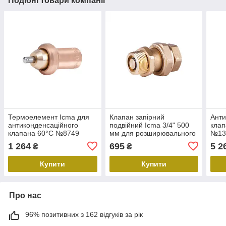
Подібні товари компанії
Термоелемент Icma для
Клапан запірний
Анти
антиконденсаційного
подвійний Icma 3/4" 500
клап
клапана 60°C №8749
мм для розширювального
№13
бака №S142
1 264
695
5 2
₴
₴
Купити
Купити
Про нас
96% позитивних з 162 відгуків за рік