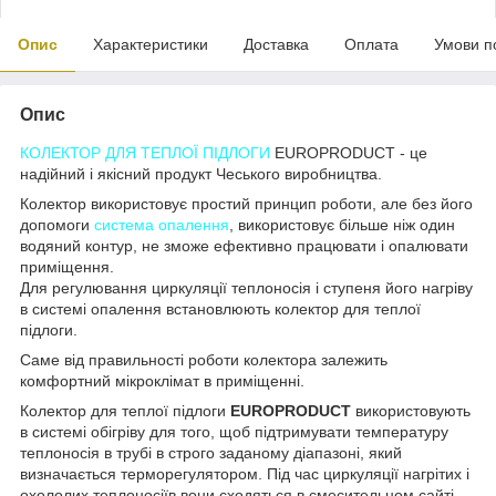
Опис
Характеристики
Доставка
Оплата
Умови п
Опис
КОЛЕКТОР ДЛЯ ТЕПЛОЇ ПІДЛОГИ
EUROPRODUCT - це
надійний і якісний продукт Чеського виробництва.
Колектор використовує простий принцип роботи, але без його
допомоги
система опалення
, використовує більше ніж один
водяний контур, не зможе ефективно працювати і опалювати
приміщення.
Для регулювання циркуляції теплоносія і ступеня його нагріву
в системі опалення встановлюють колектор для теплої
підлоги.
Саме від правильності роботи колектора залежить
комфортний мікроклімат в приміщенні.
Колектор для теплої підлоги
EUROPRODUCT
використовують
в системі обігріву для того, щоб підтримувати температуру
теплоносія в трубі в строго заданому діапазоні, який
визначається терморегулятором. Під час циркуляції нагрітих і
охололих теплоносіїв вони сходяться в смесительном сайті