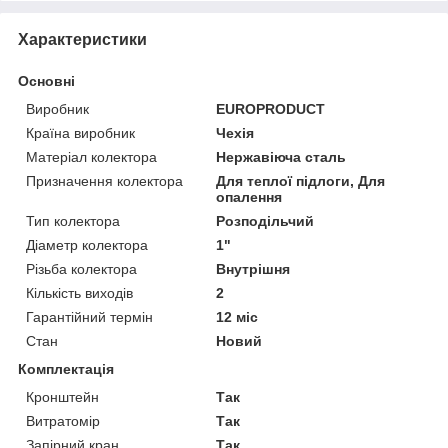
Характеристики
Основні
Виробник
EUROPRODUCT
Країна виробник
Чехія
Матеріал колектора
Нержавіюча сталь
Призначення колектора
Для теплої підлоги, Для
опалення
Тип колектора
Розподільчий
Діаметр колектора
1"
Різьба колектора
Внутрішня
Кількість виходів
2
Гарантійний термін
12 міс
Стан
Новий
Комплектація
Кронштейн
Так
Витратомір
Так
Запірний кран
Так