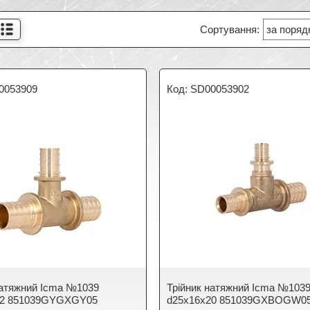
0053909
SD00053902
натяжний Icma №1039
Трійник натяжний Icma №103
32 851039GYGXGY05
d25х16х20 851039GXBOGW0