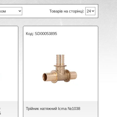
SD00053895
9
Трійник натяжний Icma №1038
5