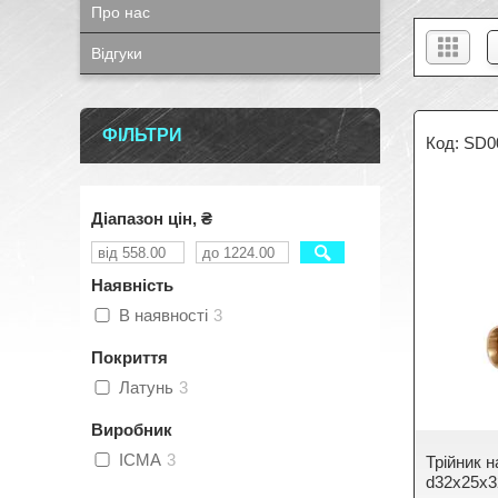
Про нас
Відгуки
ФІЛЬТРИ
SD0
Діапазон цін, ₴
Наявність
В наявності
3
Покриття
Латунь
3
Виробник
ICMA
3
Трійник 
d32х25х