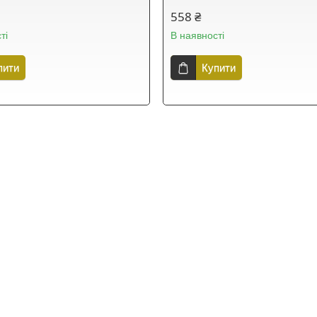
558 ₴
ті
В наявності
пити
Купити