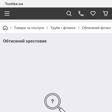
Tochka-ua
Товари та послуги
Труби і фітинги
Обтискний фітинг
Обтискний хрестовик