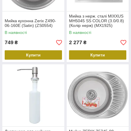
Мийка з нерж. сталі MIXXUS
Мийка кухонна Zerix Z490-
MH5045 SS COLOR (3.0/0.8)
06-160E (Satin) (ZS0554)
(Колір нерж) (MX1925)
В наявності
В наявності
749
2 277
₴
₴
Купити
Купити