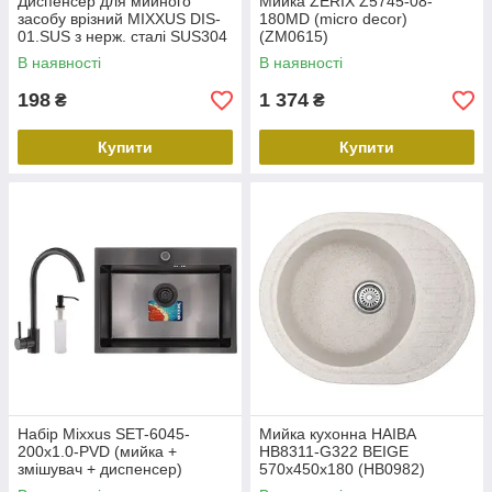
Диспенсер для мийного
Мийка ZERIX Z5745-08-
засобу врізний MIXXUS DIS-
180MD (micro decor)
01.SUS з нерж. сталі SUS304
(ZM0615)
(300 мл) (MX1953)
В наявності
В наявності
198
1 374
₴
₴
Купити
Купити
Набір Mixxus SET-6045-
Мийка кухонна HAIBA
200x1.0-PVD (мийка +
HB8311-G322 BEIGE
змішувач + диспенсер)
570x450x180 (HB0982)
(MX0587)