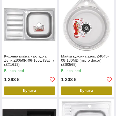
Кухонна мийка накладна
Майка кухонна Zerix Z4843-
Zerix Z8050R-06-160E (Satin)
08-180MD (micro decor)
(ZX1613)
(ZS0568)
В наявності
В наявності
1 298
1 208
₴
₴
Купити
Купити