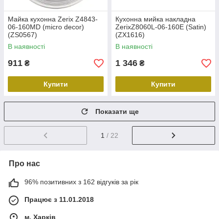
Майка кухонна Zerix Z4843-
Кухонна мийка накладна
06-160MD (micro decor)
ZerixZ8060L-06-160E (Satin)
(ZS0567)
(ZX1616)
В наявності
В наявності
911
1 346
₴
₴
Купити
Купити
Показати ще
1
/ 22
Про нас
96% позитивних з 162 відгуків за рік
Працює з 11.01.2018
м. Харків