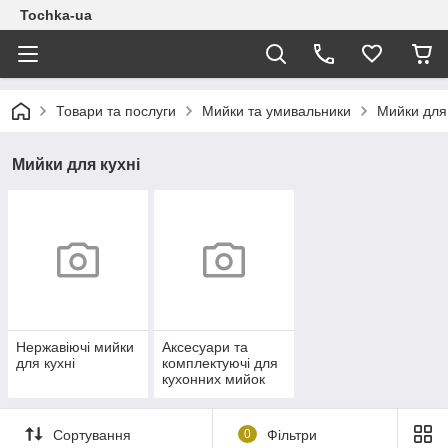
Tochka-ua
Товари та послуги
Мийки та умивальники
Мийки для 
Мийки для кухні
Нержавіючі мийки
Аксесуари та
для кухні
комплектуючі для
кухонних мийок
Сортування
0
Фільтри