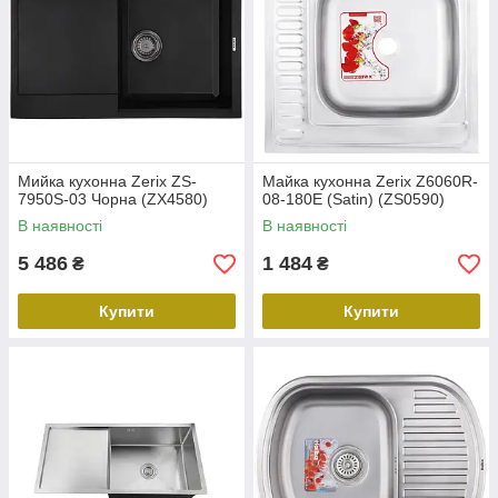
Мийка кухонна Zerix ZS-
Майка кухонна Zerix Z6060R-
7950S-03 Чорна (ZX4580)
08-180E (Satin) (ZS0590)
В наявності
В наявності
5 486
1 484
₴
₴
Купити
Купити