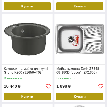
Купити
Купити
Композитна мийка для кухні
Майка кухонна Zerix Z7848-
Grohe K200 (31656AT0)
08-180D (decor) (ZX1605)
В наявності
В наявності
10 440
1 898
₴
₴
Купити
Купити