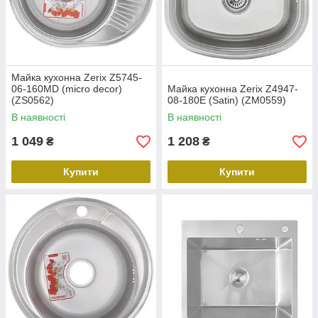
Майка кухонна Zerix Z5745-
06-160MD (micro decor)
Майка кухонна Zerix Z4947-
(ZS0562)
08-180E (Satin) (ZM0559)
В наявності
В наявності
1 049
1 208
₴
₴
Купити
Купити