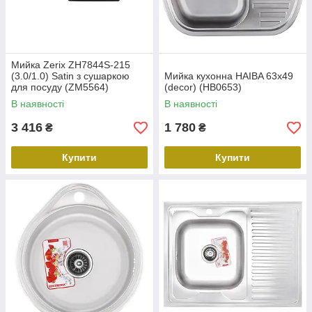
Мийка Zerix ZH7844S-215
(3.0/1.0) Satin з сушаркою
Мийка кухонна HAIBA 63x49
для посуду (ZM5564)
(decor) (HB0653)
В наявності
В наявності
3 416
1 780
₴
₴
Купити
Купити