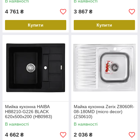
В наявності
В наявності
4 761
3 867
₴
₴
Купити
Купити
Мийка кухонна HAIBA
Майка кухонна Zerix Z8060R-
HB8210-G226 BLACK
08-180MD (micro decor)
620x500x200 (HB0983)
(ZS0610)
В наявності
В наявності
4 662
2 036
₴
₴