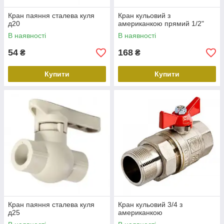
Кран паяння сталева куля
Кран кульовий з
д20
американкою прямий 1/2"
В наявності
В наявності
54
168
₴
₴
Купити
Купити
Кран паяння сталева куля
Кран кульовий 3/4 з
д25
американкою