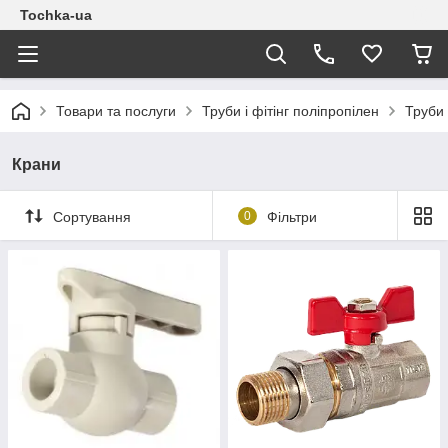
Tochka-ua
Товари та послуги
Труби і фітінг поліпропілен
Труби 
Крани
Сортування
0
Фільтри