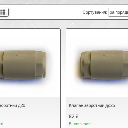
воротний д20
Клапан зворотний до25
82 ₴
ті
В наявності