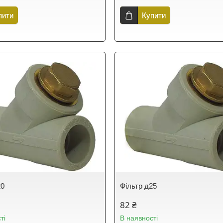
пити
Купити
20
Фільтр д25
82 ₴
ті
В наявності