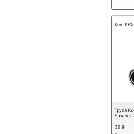
KR3
Труба Ko
Базальт 
38 ₴