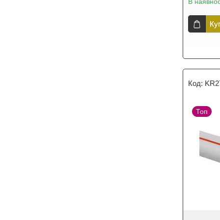
В наявнос
Ку
KR2
Топ