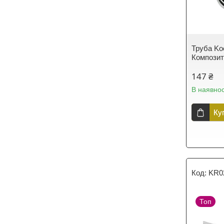
Труба Ko
Композит
147 ₴
В наявнос
Ку
KR0
Топ