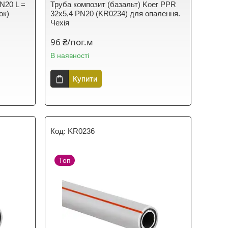
N20 L =
Труба композит (базальт) Koer PPR
ок)
32x5,4 PN20 (KR0234) для опалення.
Чехія
96 ₴/пог.м
В наявності
Купити
KR0236
Топ