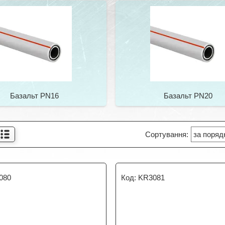
Базальт PN16
Базальт PN20
080
KR3081