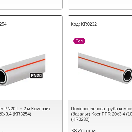
254
KR0232
Топ
er PN20 L = 2 м Композит
Поліпропіленова труба компо
20х3,4 (KR3254)
(базальт) Koer PPR 20x3.4 (10
(KR0232)
38 ₴/пог.м