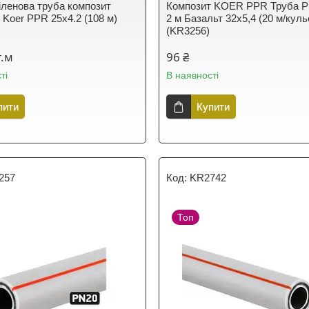
іленова труба композит
Композит KOER PPR Труба P
 Koer PPR 25x4.2 (108 м)
2 м Базальт 32х5,4 (20 м/куль
(KR3256)
г.м
96 ₴
ті
В наявності
пити
Купити
257
KR2742
Топ