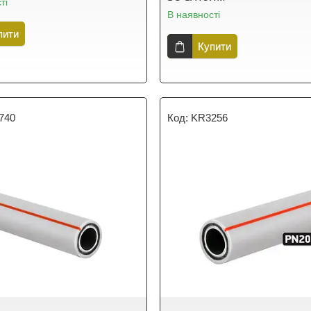
ті
В наявності
пити
Купити
740
KR3256