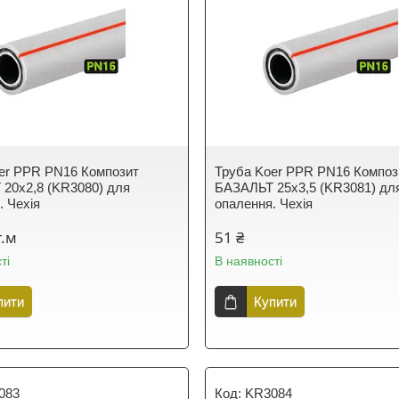
er PPR PN16 Композит
Труба Koer PPR PN16 Композ
20х2,8 (KR3080) для
БАЗАЛЬТ 25х3,5 (KR3081) дл
. Чехія
опалення. Чехія
г.м
51 ₴
ті
В наявності
пити
Купити
083
KR3084