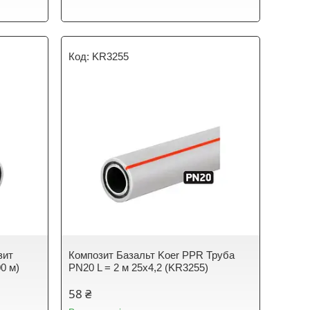
KR3255
зит
Композит Базальт Koer PPR Труба
0 м)
PN20 L = 2 м 25х4,2 (KR3255)
58 ₴