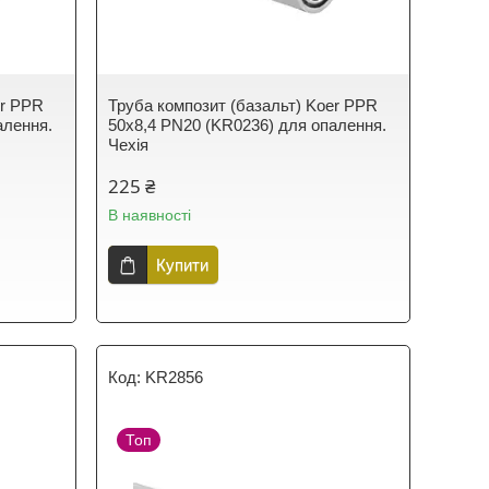
er PPR
Труба композит (базальт) Koer PPR
алення.
50x8,4 PN20 (KR0236) для опалення.
Чехія
225 ₴
В наявності
Купити
KR2856
Топ