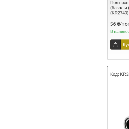
Поліпроп
(базальт)
(KR2740)
56 ₴/по
В наявнос
Ку
KR3