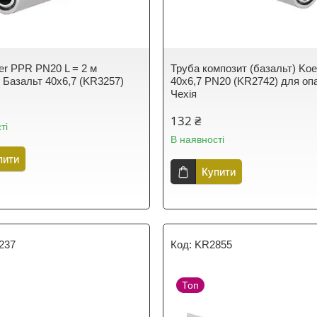
er PPR PN20 L = 2 м
Труба композит (базальт) Ko
 Базальт 40х6,7 (KR3257)
40x6,7 PN20 (KR2742) для оп
Чехія
132 ₴
ті
В наявності
пити
Купити
237
KR2855
Топ