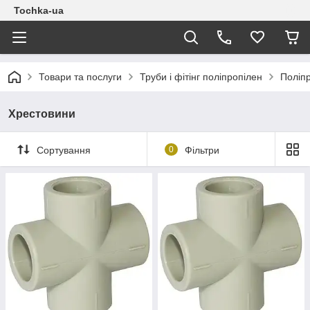
Tochka-ua
Товари та послуги
Труби і фітінг поліпропілен
Поліпр
Хрестовини
Сортування
0
Фільтри