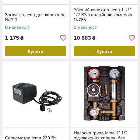
Збірний колектор Icma 1"х1"
Заглушка Icma для колектора
1/2 ВЗ з подвійною камерою
№790
№785
В наявності
В наявності
1 175
10 883
₴
₴
Купити
Купити
Насосна група Icma 1" 1/2
Сервомотор Icma 230 Вт
підключення справа, без