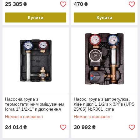
25 385
470
₴
₴
Купити
Купити
Насосна група з
Насос. група з авт.регулюв.
термостатичним змішувачем
ліве підкл 1 1/2"з х 3/4"в (UPS
Icma 1" 1/2х1" підключення
25/65) №R001 Icma
справа, без насоса №R004
Немає в наявності
Немає в наявності
24 014
30 992
₴
₴