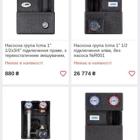
Насосна група Icma 1"
Насосна група Icma 1" 1/2
1/2x3/4" підключення праве, з
підключення зліва, без
термостатичним змішувачем,
насоса №R001
без насоса №R004
Немає в наявності
Немає в наявності
880
26 774
₴
₴