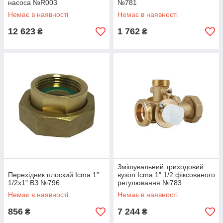
насоса №R003
№781
Немає в наявності
Немає в наявності
12 623
1 762
₴
₴
Змішувальний триходовий
Перехідник плоский Icma 1"
вузол Icma 1" 1/2 фіксованого
1/2х1" ВЗ №796
регулювання №783
Немає в наявності
Немає в наявності
856
7 244
₴
₴