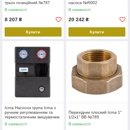
трьох позиційний №787
насоса №R002
В наявності
В наявності
8 207
20 242
₴
₴
Купити
Купити
Icma Насосна група Icma з
ручним регулюванням та
Перехідник плоский Icma 1"
термостатичним змішувачем
1/2х1" ВВ №789
праве підключення 1
В наявності
В наявності
1/2"x3/4" №R004