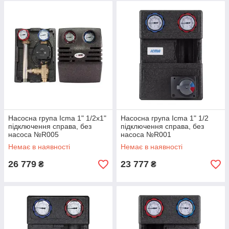
Насосна група Icma 1" 1/2х1"
Насосна група Icma 1" 1/2
підключення справа, без
підключення справа, без
насоса №R005
насоса №R001
Немає в наявності
Немає в наявності
26 779
23 777
₴
₴