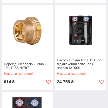
Насосна група Icma 1" 1/2х1"
Перехідник плоский Icma 1"
підключення зліва, без
1/2х1" ВЗ №797
насоса №R001
Немає в наявності
Немає в наявності
614
24 759
₴
₴