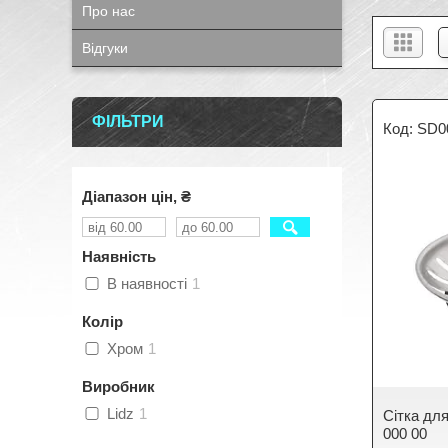
Про нас
Відгуки
ФІЛЬТРИ
SD0
Діапазон цін, ₴
Наявність
В наявності
1
Колір
Хром
1
Виробник
Lidz
1
Сітка дл
000 00