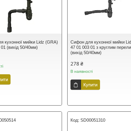
я кухонної мийки Lidz (GRA)
Сифон для кухонної мийки Li
 01 (вихід 50/40мм)
47 01 003 01 з круглим перел
(вихід 50/40мм)
278 ₴
ті
В наявності
пити
Купити
0050514
SD00051310