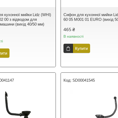
я кухонної мийки Lidz (WHI)
Сифон для кухонної мийки Li
02 00 з відводом для
60 05 M001 01 EURO (вихід 5
 машини (вихід 40/50 мм)
465 ₴
В наявності
ті
Купити
пити
0041147
SD00041545