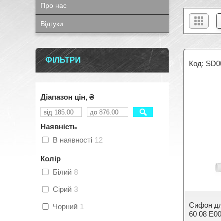
Про нас
Відгуки
ФІЛЬТРИ
SD0
Діапазон цін, ₴
Наявність
В наявності
12
Колір
Білий
8
Сірий
3
Сифон дл
Чорний
1
60 08 E0