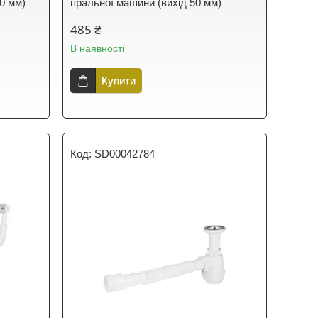
0 мм)
пральної машини (вихід 50 мм)
485 ₴
В наявності
Купити
SD00042784