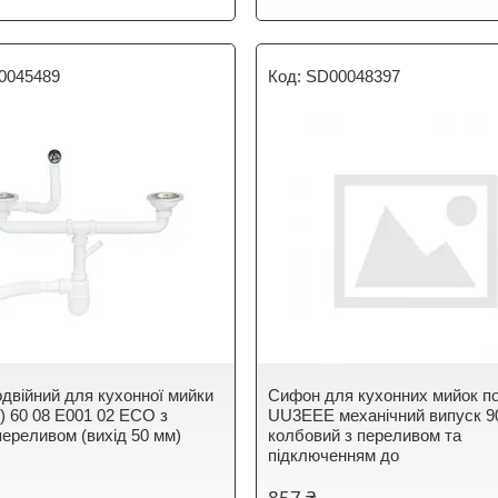
0045489
SD00048397
двійний для кухонної мийки
Сифон для кухонних мийок п
I) 60 08 E001 02 ECO з
UU3EEE механічний випуск 9
переливом (вихід 50 мм)
колбовий з переливом та
підключенням до
857 ₴