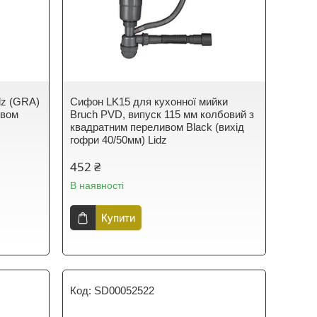
dz (GRA)
Сифон LK15 для кухонної мийки
ивом
Bruch PVD, випуск 115 мм колбовий з
квадратним переливом Black (вихід
гофри 40/50мм) Lidz
452 ₴
В наявності
Купити
SD00052522