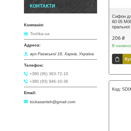
КОНТАКТИ
Сифон дл
60 05 M0
пральної
Tochka-ua
206 ₴
В наявнос
вул.Раєвської 18, Харків, Україна
Ку
+380 (95) 363-72-10
+380 (93) 946-10-36
SD0
tockasanteh@gmail.com