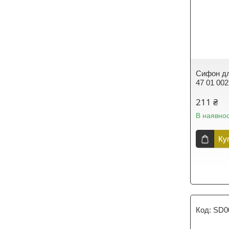
Сифон дл
47 01 002
211 ₴
В наявнос
Ку
SD0