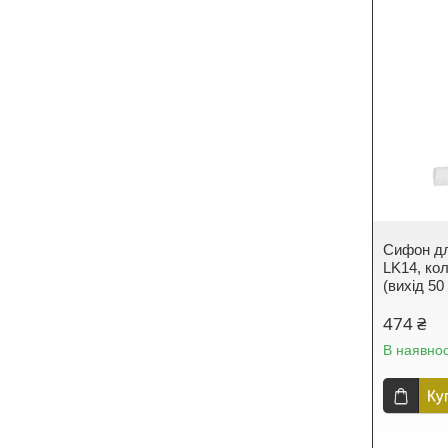
Сифон дл
LK14, ко
(вихід 50
474 ₴
В наявнос
Ку