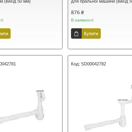
м (вихід 50 мм)
для пральної машини (вихід 5
876 ₴
ті
В наявності
пити
Купити
0042781
SD00042782