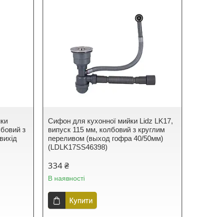
йки
Сифон для кухонної мийки Lidz LK17,
лбовий з
випуск 115 мм, колбовий з круглим
вихід
переливом (выход гофра 40/50мм)
(LDLK17SS46398)
334 ₴
В наявності
Купити