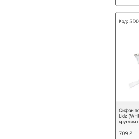
SD0
Сифон по
Lidz (WH
круглим 
709 ₴