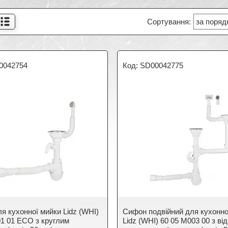
0042754
SD00042775
я кухонної мийки Lidz (WHI)
Сифон подвійний для кухонно
01 01 ECO з круглим
Lidz (WHI) 60 05 M003 00 з ві