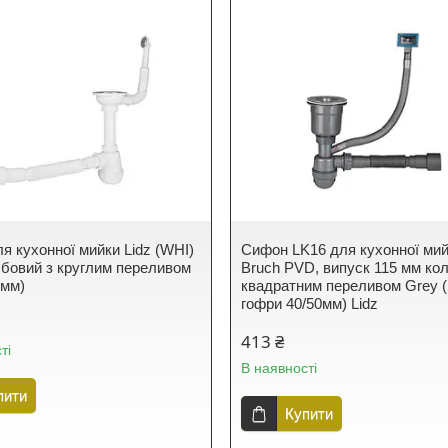
я кухонної мийки Lidz (WHI)
Сифон LK16 для кухонної ми
лбовий з круглим переливом
Bruch PVD, випуск 115 мм ко
 мм)
квадратним переливом Grey (
гофри 40/50мм) Lidz
413 ₴
ті
В наявності
пити
Купити