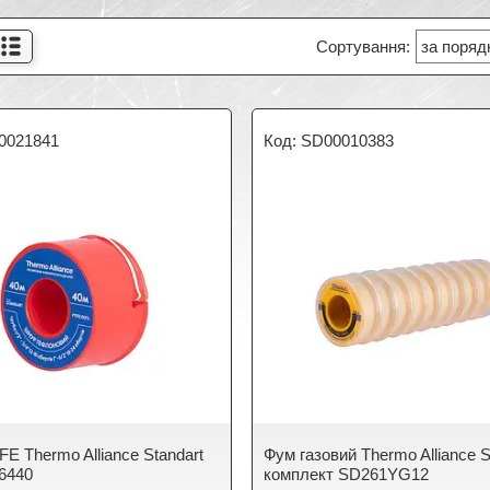
0021841
SD00010383
E Thermo Alliance Standart
Фум газовий Thermo Alliance S
6440
комплект SD261YG12