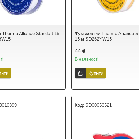
 Thermo Alliance Standart 15
Фум жовтий Thermo Alliance S
BW15
15 м SD262YW15
44 ₴
ті
В наявності
пити
Купити
0010399
SD00053521