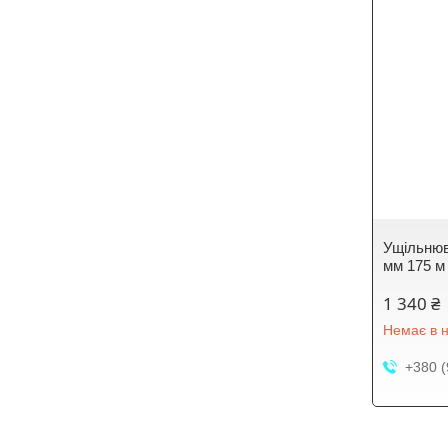
Ущільнюв
мм 175 м
1 340 ₴
Немає в н
+380 (