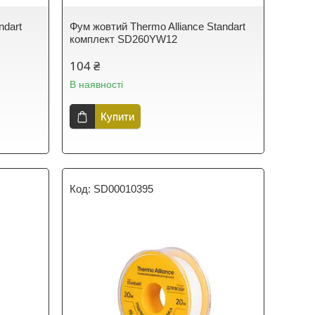
ndart
Фум жовтий Thermo Alliance Standart
комплект SD260YW12
104 ₴
В наявності
Купити
SD00010395