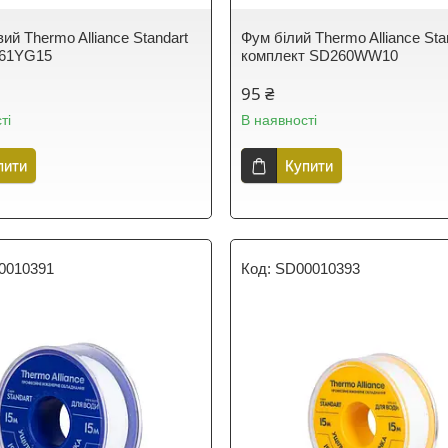
ий Thermo Alliance Standart
Фум білий Thermo Alliance Sta
261YG15
комплект SD260WW10
95 ₴
ті
В наявності
пити
Купити
0010391
SD00010393