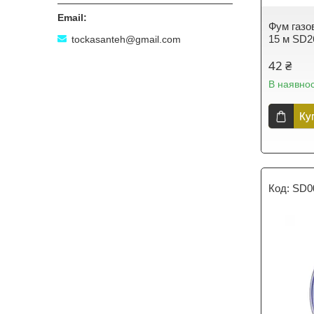
Фум газов
15 м SD
tockasanteh@gmail.com
42 ₴
В наявнос
Ку
SD0