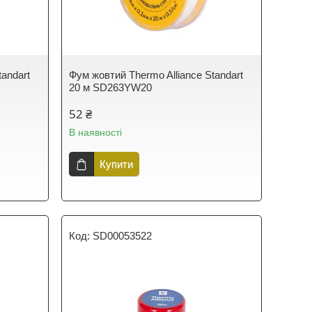
tandart
Фум жовтий Thermo Alliance Standart
20 м SD263YW20
52 ₴
В наявності
Купити
SD00053522