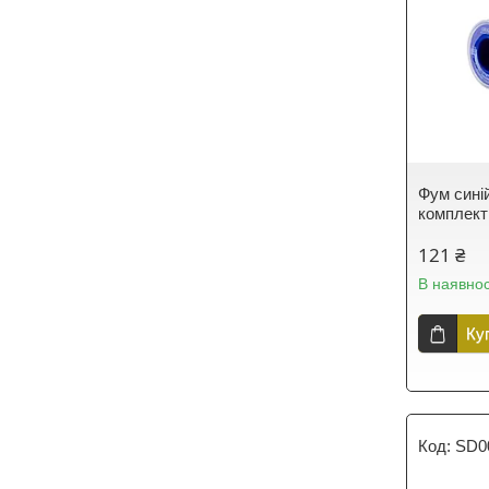
Фум синій
комплек
121 ₴
В наявнос
Ку
SD0