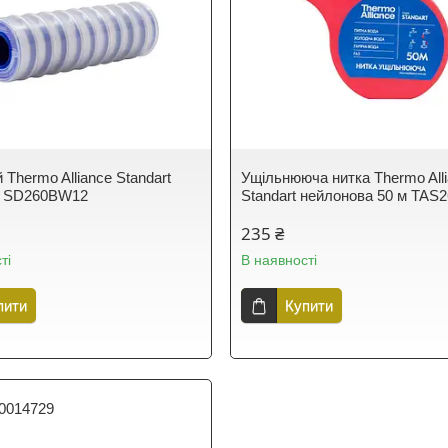
 Thermo Alliance Standart
Ущільнююча нитка Thermo All
т SD260BW12
Standart нейлонова 50 м TAS
235 ₴
ті
В наявності
пити
Купити
0014729