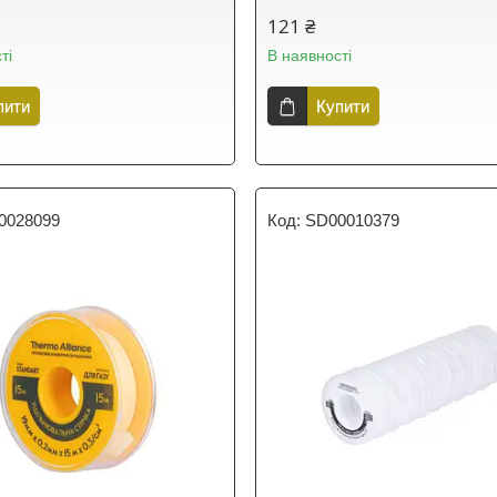
121 ₴
ті
В наявності
пити
Купити
0028099
SD00010379