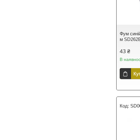
Фум синій
м SD262
43 ₴
В наявнос
Ку
SD0