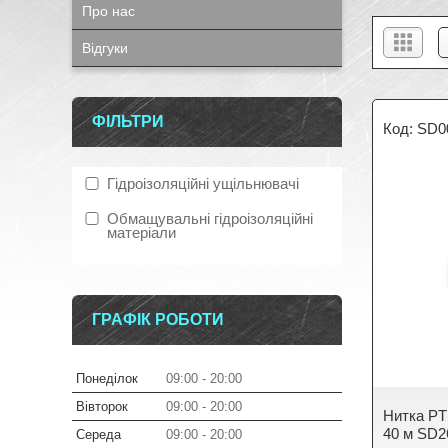
Про нас
Відгуки
ФІЛЬТРИ
SD0
Гідроізоляційні ущільнювачі
Обмащувальні гідроізоляційні
матеріали
ГРАФІК РОБОТИ
Понеділок
09:00
20:00
Вівторок
09:00
20:00
Нитка PTF
40 м SD2
Середа
09:00
20:00