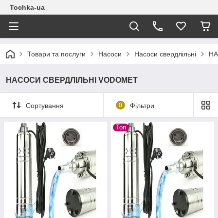
Tochka-ua
Товари та послуги
Насоси
Насоси свердлільні
НА
НАСОСИ СВЕРДЛІЛЬНІ VODOMET
Сортування
0
Фільтри
Топ