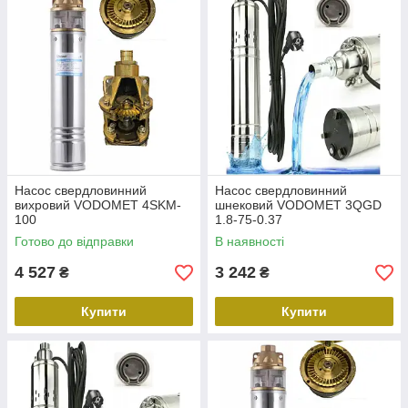
Насос свердловинний
Насос свердловинний
вихровий VODOMET 4SKM-
шнековий VODOMET 3QGD
100
1.8-75-0.37
Готово до відправки
В наявності
4 527
3 242
₴
₴
Купити
Купити