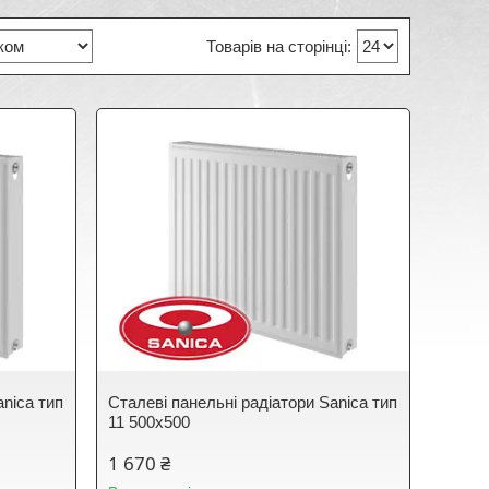
anica тип
Сталеві панельні радіатори Sanica тип
11 500х500
1 670 ₴