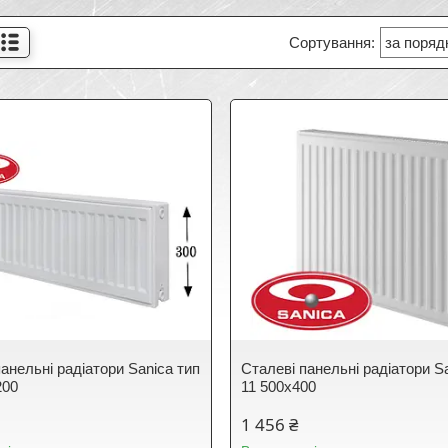
анельні радіатори Sanica тип
Сталеві панельні радіатори S
200
11 500х400
1 456 ₴