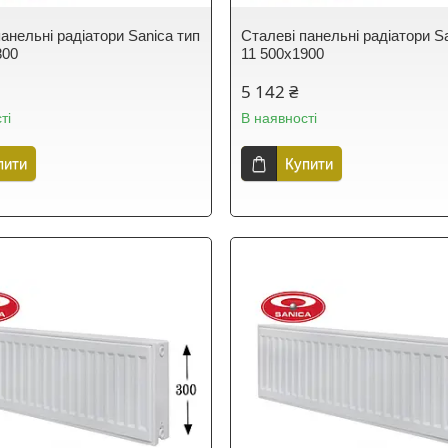
анельні радіатори Sanica тип
Сталеві панельні радіатори S
800
11 500х1900
5 142 ₴
ті
В наявності
пити
Купити