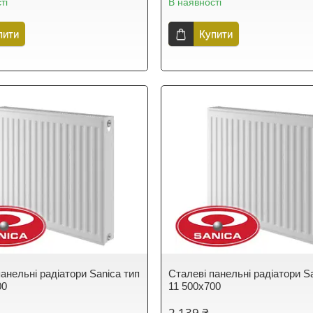
ті
В наявності
пити
Купити
анельні радіатори Sanica тип
Сталеві панельні радіатори S
00
11 500х700
2 139 ₴