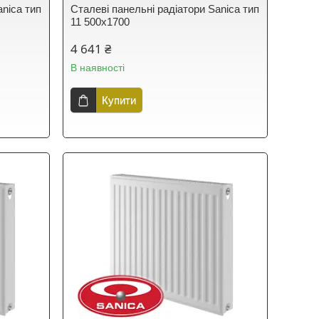
anica тип
Сталеві панельні радіатори Sanica тип
11 500х1700
4 641 ₴
В наявності
Купити