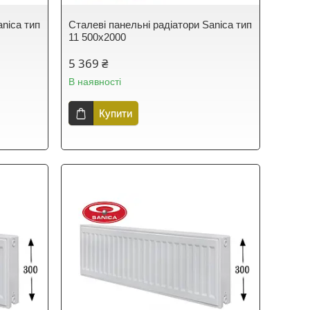
anica тип
Сталеві панельні радіатори Sanica тип
11 500х2000
5 369 ₴
В наявності
Купити