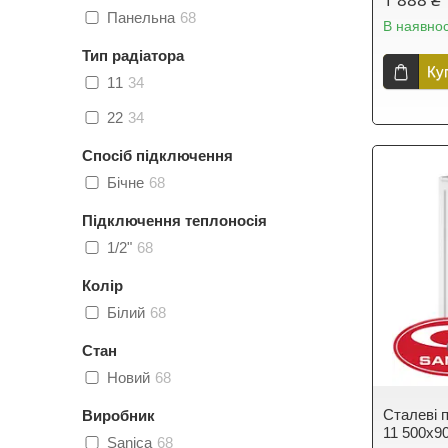
Панельна
68
В наявнос
Тип радіатора
Ку
11
34
22
34
Спосіб підключення
Бічне
68
Підключення теплоносія
1/2"
68
Колір
Білий
68
Стан
Новий
68
Сталеві п
Виробник
11 500х9
Sanica
68