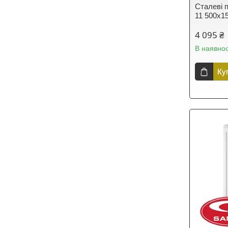
Сталеві п
11 500х1
4 095 ₴
В наявнос
Ку