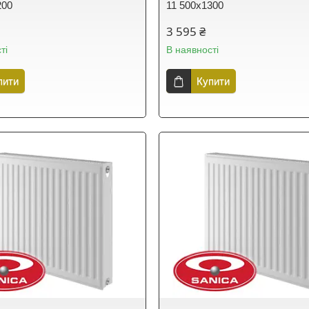
200
11 500х1300
3 595 ₴
ті
В наявності
пити
Купити