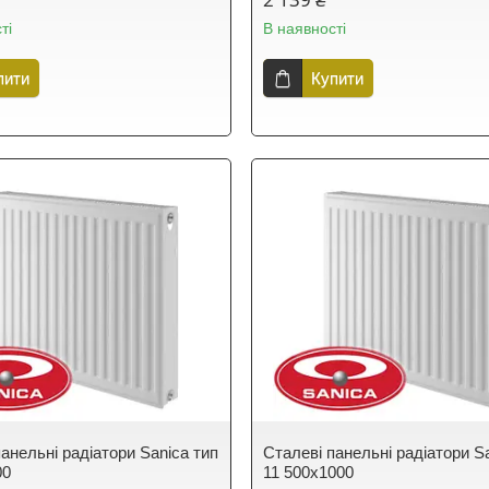
ті
В наявності
пити
Купити
анельні радіатори Sanica тип
Сталеві панельні радіатори S
00
11 500х1000