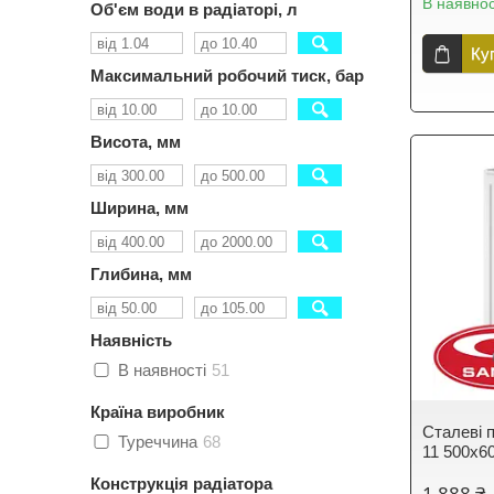
В наявнос
Об'єм води в радіаторі, л
Ку
Максимальний робочий тиск, бар
Висота, мм
Ширина, мм
Глибина, мм
Наявність
В наявності
51
Країна виробник
Сталеві п
Туреччина
68
11 500х6
Конструкція радіатора
1 888 ₴