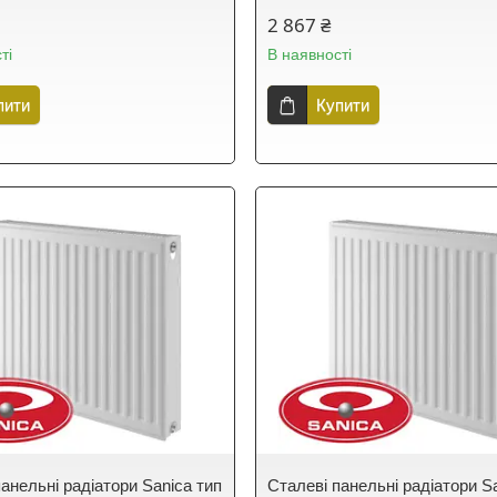
2 867 ₴
ті
В наявності
пити
Купити
анельні радіатори Sanica тип
Сталеві панельні радіатори S