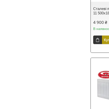
Сталеві п
11 500х1
4 900 ₴
В наявнос
Ку