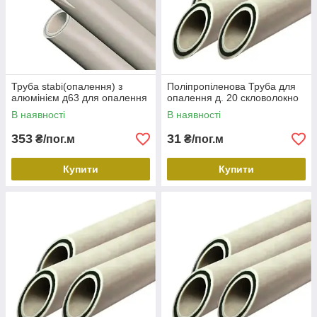
Труба stabi(опалення) з
Поліпропіленова Труба для
алюмінієм д63 для опалення
опалення д. 20 скловолокно
В наявності
В наявності
353
31
₴/пог.м
₴/пог.м
Купити
Купити