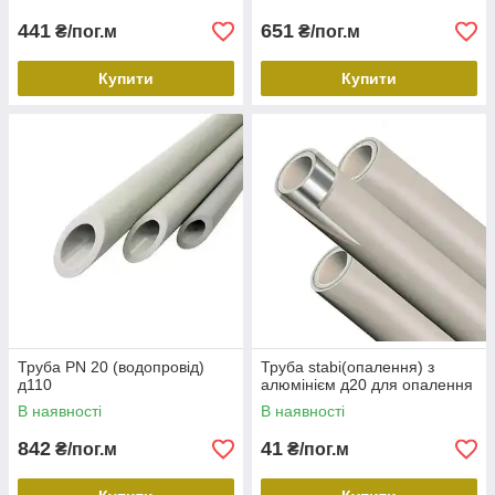
441
651
₴/пог.м
₴/пог.м
Купити
Купити
Труба PN 20 (водопровід)
Труба stabi(опалення) з
д110
алюмінієм д20 для опалення
В наявності
В наявності
842
41
₴/пог.м
₴/пог.м