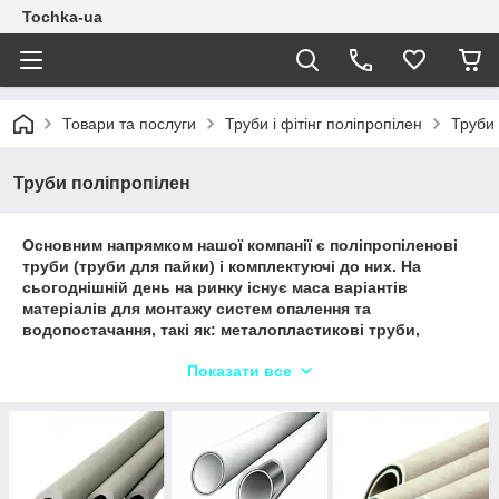
Tochka-ua
Товари та послуги
Труби і фітінг поліпропілен
Труби 
Труби поліпропілен
Основним напрямком нашої компанії є поліпропіленові
труби (труби для пайки) і комплектуючі до них. На
сьогоднішній день на ринку існує маса варіантів
матеріалів для монтажу систем опалення та
водопостачання, такі як: металопластикові труби,
пластикові труби з клейовими з'єднаннями, металеві
Показати все
труби і так далі... Але серед них вигідно виділяються
труби і фітинги на основі поліпропілену, вони мають
високу міцність, не схильні до корозії, мають великий
термін служби (до 50 років), зручні в монтажі. Труби для
опалення мають високу ступінь захисту від гідроударів,
і що не маловажно, при високого ступеня надійності,